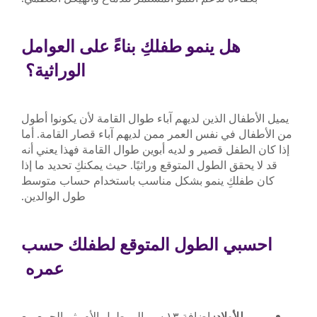
هل ينمو طفلكِ بناءً على العوامل
الوراثية؟
يميل الأطفال الذين لديهم آباء طوال القامة لأن يكونوا أطول
من الأطفال في نفس العمر ممن لديهم آباء قصار القامة. أما
إذا كان الطفل قصير و لديه أبوين طوال القامة فهذا يعني أنه
قد لا يحقق الطول المتوقع وراثيًا. حيث يمكنكِ تحديد ما إذا
كان طفلكِ ينمو بشكل مناسب باستخدام حساب متوسط
طول الوالدين.
احسبي الطول المتوقع لطفلك حسب
عمره
للأولاد
: إضافة ١٣ سم إلى طول الأم، ثم الجمع مع