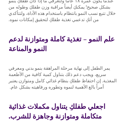
عندما يكون عمره ١٨ عاماً ولتعرفي ما إذا كان طفلكِ ينمو
بشكل صحيح! يمكنكِ أيضاً مراقبة وزن طفلكِ وطوله من
خلال تتبع نسب النمو بانتظام باستخدام هذه الأداة، ولتتأكدي
من أنكِ تدعمي تغذية طفلكِ لتحقيق إمكانات نموه.
علم النمو – تغذية كاملة ومتوازنة لدعم
النمو والمناعة
يمر الطفل إلى نهاية مرحلة المراهقة بنمو بدني ومعرفي
سريع، ويجب دعم ذلك بتناول كمية كافية من الأطعمة
المغذية. إن احتفاظ طفلكِ بنظام غذائي كامل ومتوازن يعتبر
أمراً بالغ الأهمية لنموه وتطوره ورفاهيته بشكل عام.
اجعلي طفلكِ يتناول مكملات غذائية
متكاملة ومتوازنة وجاهزة للشرب.