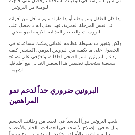
في سن المدرسة في الولايات المتحدة لا يحصل على حاجته
اليومية من البروتين.
إذا كان الطفل ينمو ببطء أو إذا طوله و وزنه أقل من أقرانه
في نفس المرحلة العمرية، فهذا يعني أنه لا يحصل على
البروتينات والعناصر الغذائية اللازمة لنمو صحي.
ولكن بتغييرات بسيطة لنظامه الغذائي يمكنكِ مساعدته في
الحصول على ما يكفيه من البروتين اليومي، اكتشفي كيف
يدعم البروتين النمو الصحي لطفلكِ، وتعرّفي على نصائح
بسيطة ستجعلكِ تضيفين هذا العنصر الغذائي مع أطباقكِ
الشهية.
البروتين ضروري جداً لدعم نمو
المراهقين
يلعب البروتين دوراً أساسياً في العديد من وظائف الجسم
مثل تعافي وإصلاح الأنسجة في العضلات والجلد والأعضاء
والدم والشعر والأظافر. يتكون البروتين من ٢٠ حمضاً