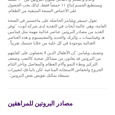
ويستطيع الجسم إنتاج ١١ حمضاً فقط، لذلك يجب الحصول
على الأحماض التسعة المتبقية من الطعام.
تقول جينيفر ويليامز الحاصلة على ماجستير في الصحة
العامة، وهي عالمة أبحاث في التغذية لدى شركة أبوت: "توفر
العديد من مصادر البروتين عناصر غذائية مهمة مثل فيتامين
هـ وفيتامينات بـ والزنك والحديد والمغنيسيوم و هذه العناصر
الغذائية موجودة في كل خلية من خلايا جسمك تقريباً".
وتضيف ويليامز: "إن الأطفال الذين لا يحصلون على كفايتهم
من البروتين قد يعانون من مشاكل صحية كالتعب وضعف
التركيز وبطء النمو وآلام العظام والمفاصل وتأخر التئام
الجروح وانخفاض الاستجابة المناعية. لكن باتباعكِ لتغييرات
بسيطة يمكنكِ تعويض نقص البروتين".
مصادر البروتين للمراهقين