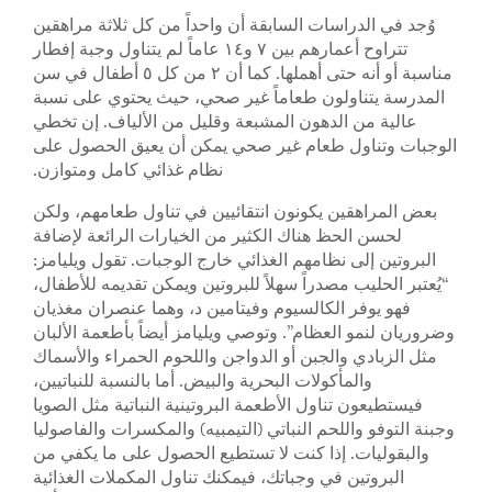
وُجد في الدراسات السابقة أن واحداً من كل ثلاثة مراهقين
تتراوح أعمارهم بين ٧ و١٤ عاماً لم يتناول وجبة إفطار
مناسبة أو أنه حتى أهملها. كما أن ٢ من كل ٥ أطفال في سن
المدرسة يتناولون طعاماً غير صحي، حيث يحتوي على نسبة
عالية من الدهون المشبعة وقليل من الألياف. إن تخطي
الوجبات وتناول طعام غير صحي يمكن أن يعيق الحصول على
نظام غذائي كامل ومتوازن.
بعض المراهقين يكونون انتقائيين في تناول طعامهم، ولكن
لحسن الحظ هناك الكثير من الخيارات الرائعة لإضافة
البروتين إلى نظامهم الغذائي خارج الوجبات. تقول ويليامز:
“يُعتبر الحليب مصدراً سهلاً للبروتين ويمكن تقديمه للأطفال،
فهو يوفر الكالسيوم وفيتامين د، وهما عنصران مغذيان
وضروريان لنمو العظام”. وتوصي ويليامز أيضاً بأطعمة الألبان
مثل الزبادي والجبن أو الدواجن واللحوم الحمراء والأسماك
والمأكولات البحرية والبيض. أما بالنسبة للنباتيين،
فيستطيعون تناول الأطعمة البروتينية النباتية مثل الصويا
وجبنة التوفو واللحم النباتي (التيمبيه) والمكسرات والفاصوليا
والبقوليات. إذا كنت لا تستطيع الحصول على ما يكفي من
البروتين في وجباتك، فيمكنك تناول المكملات الغذائية