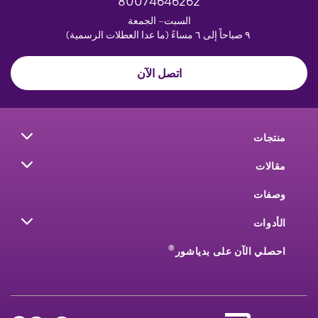
80074646262
السبت– الجمعة
٩ صباحاً إلى ٦ مساءً (ما عدا العطلات الرسمية)
اتصل الآن
منتجات
مقالات
وصفات
الأدوات
®
احصلي الآن على بدياشور