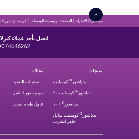
بدياشور® الإمارات | الصفحة الرئيسية
الوصفات
كريمة بدياشور اللذ
اتصل بأحد عملاء كيرلا
0074646262
منتجات
مقالات
®
بدياشور
كومبليت
صعوبات التغذية
®
بدياشور
كومبليت +٢
نمو و تطور الطفل
®
بدياشور
+١٠
تناول طعام صحي
®
بدياشور
كومبليت سائل
جاهز للشرب