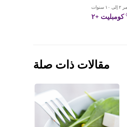
١ سنوات
كومبليت +٢
مقالات ذات صلة