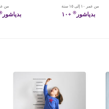
من عمر ١٠ إلى ١٥ سنة
من عمر ٢ إلى ٠
®
®
بدياشور
+١٠
بدياشور