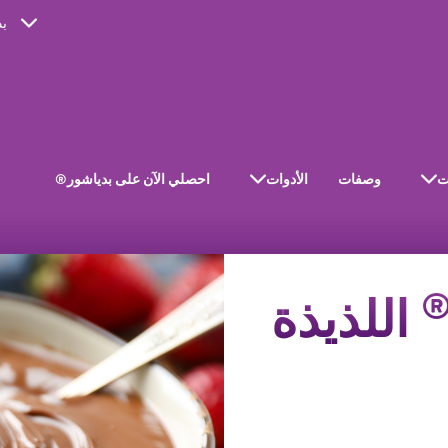
ب
ت
وصفات
الأدوات
احصلي الآن على بدياشور®
اللذيذة