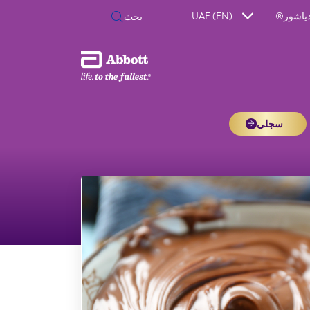
دياشور®
UAE (EN)
سجلي