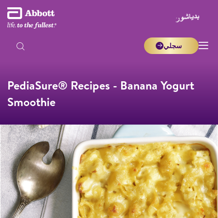
سجلي
PediaSure® Recipes - Banana Yogurt
Smoothie