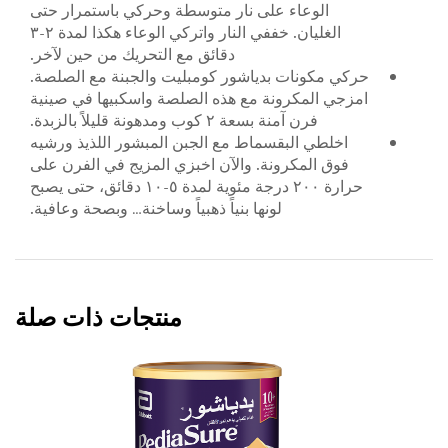
الوعاء على نار متوسطة وحركي باستمرار حتى
الغليان. خففي النار واتركي الوعاء هكذا لمدة ٢-٣
دقائق مع التحريك من حين لآخر.
حركي مكونات بدياشور كومبليت والجبنة مع الصلصة.
امزجي المكرونة مع هذه الصلصة واسكبيها في صينية
فرن آمنة بسعة ٢ كوب ومدهونة قليلاً بالزبدة.
اخلطي البقسماط مع الجبن المبشور اللذيذ ورشيه
فوق المكرونة. والآن اخبزي المزيج في الفرن على
حرارة ٢٠٠ درجة مئوية لمدة ٥-١٠ دقائق، حتى يصبح
لونها بنياً ذهبياً وساخنة… وبصحة وعافية.
منتجات ذات صلة