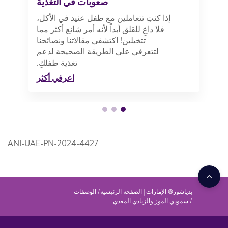
صعوبات في التغذية
إذا كنتِ تتعاملين مع طفل عنيد في الأكل،
فلا داعِ للقلق أبداً لأنه أمر شائع أكثر مما
تتخيلين! اكتشفي مقالاتنا ونصائحنا
لتتعرفي على الطريقة الصحيحة لدعم
تغذية طفلكِ.
اعرفي أكثر
ANI-UAE-PN-2024-4427
بدياشور® الإمارات | الصفحة الرئيسية
الوصفات
سموذي الموز والزبادي المغذي